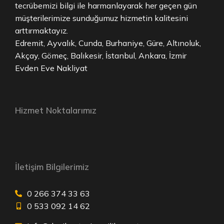
tecrübemizi bilgi ile harmanlayarak her geçen gün
müşterilerimize sunduğumuz hizmetin kalitesini
arttırmaktayız.
Edremit, Ayvalık, Cunda, Burhaniye, Güre, Altınoluk,
Akçay, Gömeç, Balıkesir, İstanbul, Ankara, İzmir
Evden Eve Nakliyat
Hizmet Noktalarımız
İletişim Bilgilerimiz
0 266 374 33 63
0 533 092 14 62