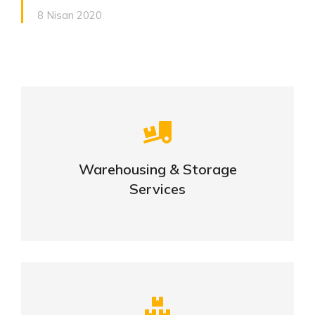
8 Nisan 2020
Careful storage of your goods
Warehousing & Storage
VIEW DETAILS
Services
Complex logistic solutions for your