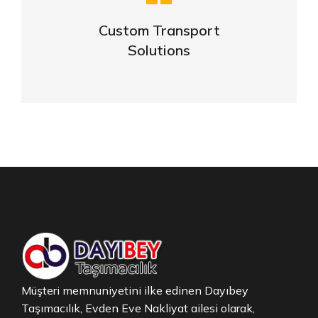
business
Custom Transport
Solutions
VIEW DETAILS
Müşteri memnuniyetini ilke edinen Dayıbey
Taşımacılık, Evden Eve Nakliyat ailesi olarak,