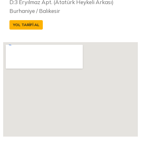
D:3 Eryılmaz Apt. (Atatürk Heykeli Arkası)
Burhaniye / Balıkesir
YOL TARIFI AL