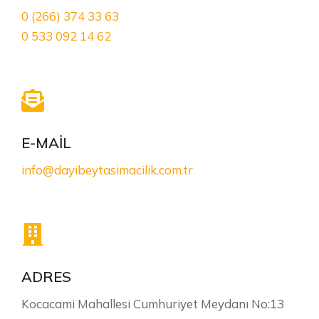
0 (266) 374 33 63
0 533 092 14 62
E-MAİL
info@dayibeytasimacilik.com.tr
ADRES
Kocacami Mahallesi Cumhuriyet Meydanı No:13