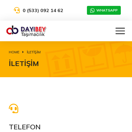
0 (533) 092 14 62
WHATSAPP
HOME
İLETIŞIM
You are here:
İLETIŞIM
TELEFON