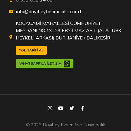
info@dayibeytasimacilik.com.tr
KOCACAMİ MAHALLESİ CUMHURİYET
MEYDANI NO:13 D:3 ERYILMAZ APT. (ATATÜRK
HEYKELİ ARKASI) BURHANİYE / BALIKESİR
YOL TARIFI AL
WHATSAPP'LA İLETIŞIM
© 2023 Dayıbey Evden Eve Taşımacılık