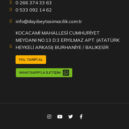
0 266 374 33 63
0 533 092 14 62
info@dayibeytasimacilik.com.tr
KOCACAMİ MAHALLESİ CUMHURİYET
MEYDANI NO:13 D:3 ERYILMAZ APT. (ATATÜRK
HEYKELİ ARKASI) BURHANİYE / BALIKESİR
YOL TARIFI AL
WHATSAPP'LA İLETIŞIM