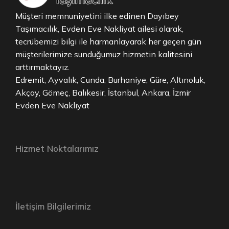
Müşteri memnuniyetini ilke edinen Dayıbey
Taşımacılık, Evden Eve Nakliyat ailesi olarak,
tecrübemizi bilgi ile harmanlayarak her geçen gün
müşterilerimize sunduğumuz hizmetin kalitesini
arttırmaktayız.
Edremit, Ayvalık, Cunda, Burhaniye, Güre, Altınoluk,
Akçay, Gömeç, Balıkesir, İstanbul, Ankara, İzmir
Evden Eve Nakliyat
Hizmet Noktalarımız
İletişim Bilgilerimiz