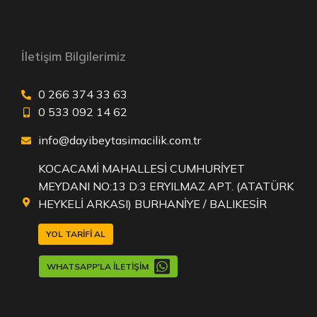
İletişim Bilgilerimiz
0 266 374 33 63
0 533 092 14 62
info@dayibeytasimacilik.com.tr
KOCACAMİ MAHALLESİ CUMHURİYET
MEYDANI NO:13 D:3 ERYILMAZ APT. (ATATÜRK
HEYKELİ ARKASI) BURHANİYE / BALIKESİR
YOL TARIFI AL
WHATSAPP'LA İLETIŞIM