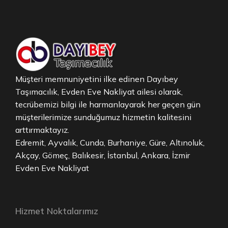
Müşteri memnuniyetini ilke edinen Dayıbey
Taşımacılık, Evden Eve Nakliyat ailesi olarak,
tecrübemizi bilgi ile harmanlayarak her geçen gün
müşterilerimize sunduğumuz hizmetin kalitesini
arttırmaktayız.
Edremit, Ayvalık, Cunda, Burhaniye, Güre, Altınoluk,
Akçay, Gömeç, Balıkesir, İstanbul, Ankara, İzmir
Evden Eve Nakliyat
Hizmet Noktalarımız